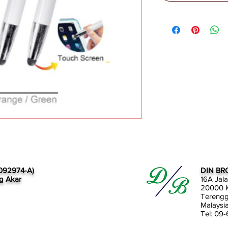
092974-A)
DIN BR
g Akar
16A Jal
20000 K
Tereng
Malaysi
Tel: 09