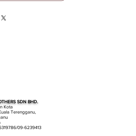
OTHERS SDN BHD.
an Kota
uala Terengganu,
ganu
a
-6319786/09-6239413