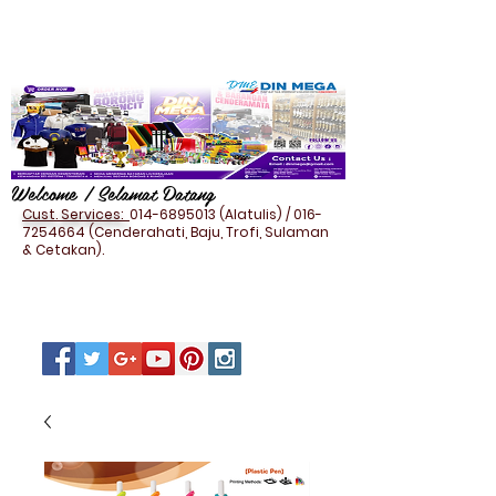
Welcome / Selamat Datang
Cust. Services:
014-6895013
(Alatulis) /
016-
7254664
(Cenderahati, Baju, Trofi, Sulaman
& Cetakan).