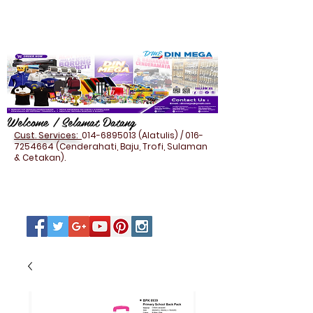
Welcome / Selamat Datang
Cust. Services:
014-6895013
(Alatulis) /
016-
7254664
(Cenderahati, Baju, Trofi, Sulaman
& Cetakan).