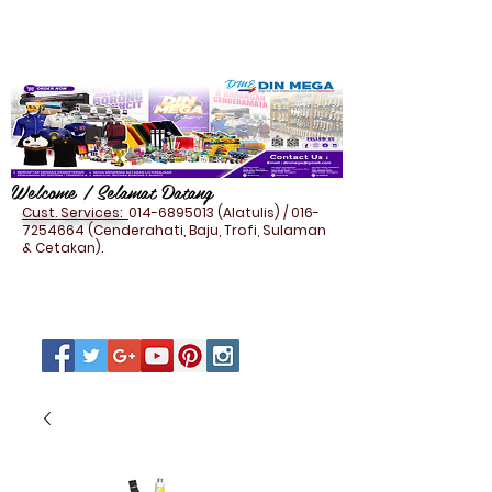
Welcome / Selamat Datang
Cust. Services:
014-6895013
(Alatulis) /
016-
7254664
(Cenderahati, Baju, Trofi, Sulaman
& Cetakan).