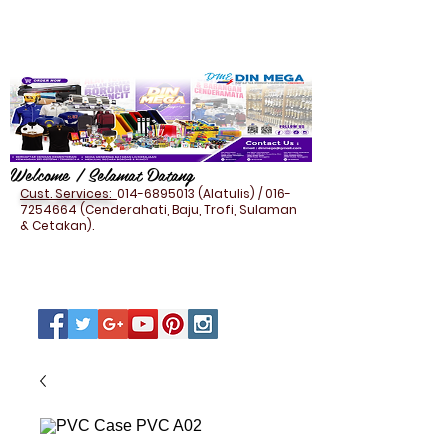
Welcome / Selamat Datang
Cust. Services:
014-6895013
(Alatulis) /
016-
7254664
(Cenderahati, Baju, Trofi, Sulaman
& Cetakan).