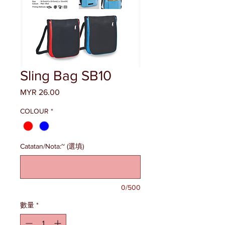
Sling Bag SB10
MYR 26.00
價
格
COLOUR
*
Catatan/Nota:~ (選填)
0/500
數量
*