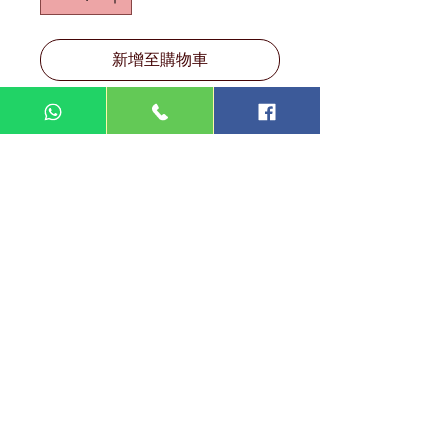
新增至購物車
DIN MEGA ENTERPRISE (TR
0092974
-A)
Lot 3756, HSM 2614 Pengadang Akar
Jalan Sultan Omar
21100 Kuala Terengganu
Terengganu
Malaysia
Tel.: 09
-660 1115/09-631 9786
Fax:
09-628 5558
DIN BROTHERS SDN BHD.
16A Jalan Kota
20000 Kuala Terengganu,
Terengganu