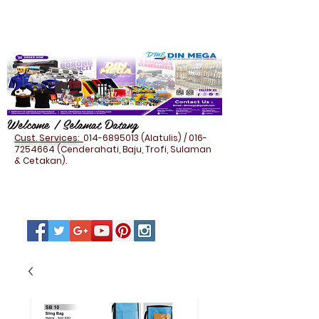
Welcome / Selamat Datang
Cust. Services:
014-6895013
(Alatulis) /
016-
7254664
(Cenderahati, Baju, Trofi, Sulaman
& Cetakan).