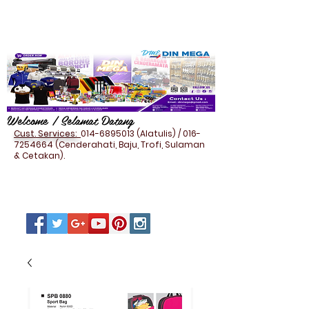
Welcome / Selamat Datang
Cust. Services:
014-6895013
(Alatulis) /
016-
7254664
(Cenderahati, Baju, Trofi, Sulaman
& Cetakan).