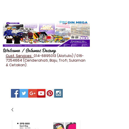
Welcome / Selamat Datang
Cust. Services:
014-6895013
(Alatulis) /
016-
7254664
(Cenderahati, Baju, Trofi, Sulaman
& Cetakan).