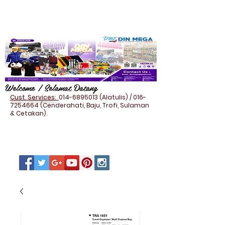
Welcome / Selamat Datang
Cust. Services:
014-6895013
(Alatulis) /
016-
7254664
(Cenderahati, Baju, Trofi, Sulaman
& Cetakan).