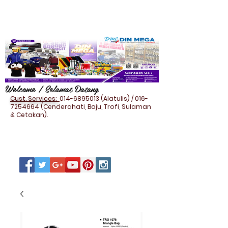
Welcome / Selamat Datang
Cust. Services:
014-6895013
(Alatulis) /
016-
7254664
(Cenderahati, Baju, Trofi, Sulaman
& Cetakan).