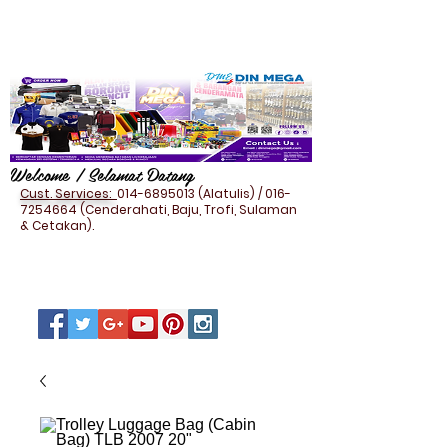
Welcome / Selamat Datang
Cust. Services:
014-6895013
(Alatulis) /
016-
7254664
(Cenderahati, Baju, Trofi, Sulaman
& Cetakan).