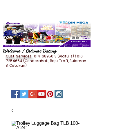
Welcome / Selamat Datang
Cust. Services:
014-6895013
(Alatulis) /
016-
7254664
(Cenderahati, Baju, Trofi, Sulaman
& Cetakan).