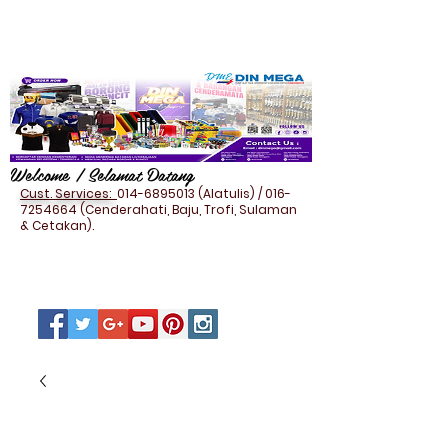
Welcome / Selamat Datang
Cust. Services:
014-6895013
(Alatulis) /
016-
7254664
(Cenderahati, Baju, Trofi, Sulaman
& Cetakan).