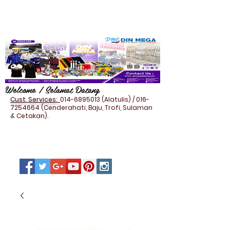
Welcome / Selamat Datang
Cust. Services:
014-6895013
(Alatulis) /
016-
7254664
(Cenderahati, Baju, Trofi, Sulaman
& Cetakan).