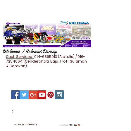
Welcome / Selamat Datang
Cust. Services:
014-6895013
(Alatulis) /
016-
7254664
(Cenderahati, Baju, Trofi, Sulaman
& Cetakan).