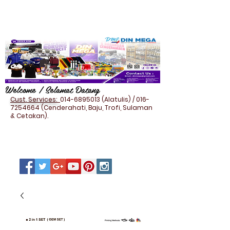
Welcome / Selamat Datang
Cust. Services:
014-6895013
(Alatulis) /
016-
7254664
(Cenderahati, Baju, Trofi, Sulaman
& Cetakan).