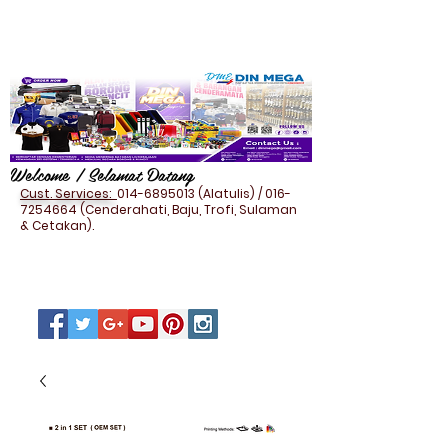
Welcome / Selamat Datang
Cust. Services:
014-6895013
(Alatulis) /
016-
7254664
(Cenderahati, Baju, Trofi, Sulaman
& Cetakan).