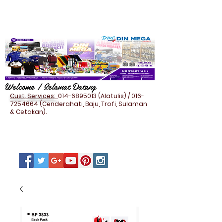
Welcome / Selamat Datang
Cust. Services:
014-6895013
(Alatulis) /
016-
7254664
(Cenderahati, Baju, Trofi, Sulaman
& Cetakan).