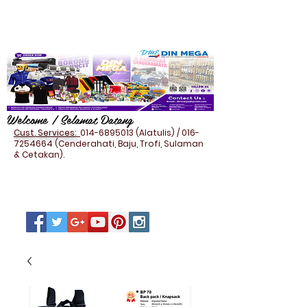
Welcome / Selamat Datang
Cust. Services:
014-6895013
(Alatulis) /
016-
7254664
(Cenderahati, Baju, Trofi, Sulaman
& Cetakan).