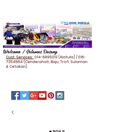
Welcome / Selamat Datang
Cust. Services:
014-6895013
(Alatulis) /
016-
7254664
(Cenderahati, Baju, Trofi, Sulaman
& Cetakan).