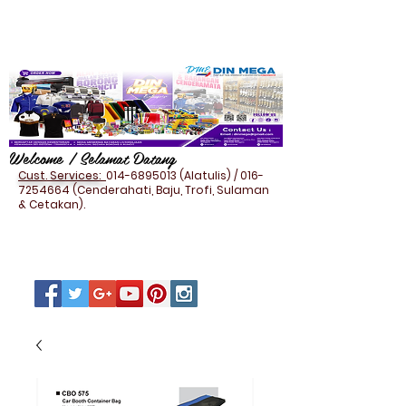
Welcome / Selamat Datang
Cust. Services:
014-6895013
(Alatulis) /
016-
7254664
(Cenderahati, Baju, Trofi, Sulaman
& Cetakan).