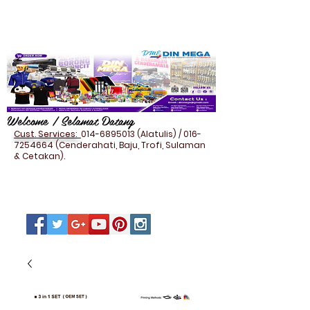
Welcome / Selamat Datang
Cust. Services:
014-6895013
(Alatulis) /
016-
7254664
(Cenderahati, Baju, Trofi, Sulaman
& Cetakan).