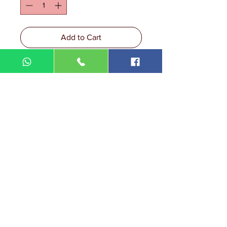
Add to Cart
DIN MEGA ENTERPRISE (TR
0092974
-A)
Lot 3756, HSM 2614 Pengadang Akar
Jalan Sultan Omar
21100 Kuala Terengganu
Terengganu
Malaysia
Tel.: 09
-660 1115/09-631 9786
Fax:
09-628 5558
DIN BROTHERS SDN BHD.
16A Jalan Kota
20000 Kuala Terengganu,