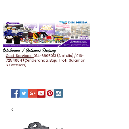
Welcome / Selamat Datang
Cust. Services:
014-6895013
(Alatulis) /
016-
7254664
(Cenderahati, Baju, Trofi, Sulaman
& Cetakan).