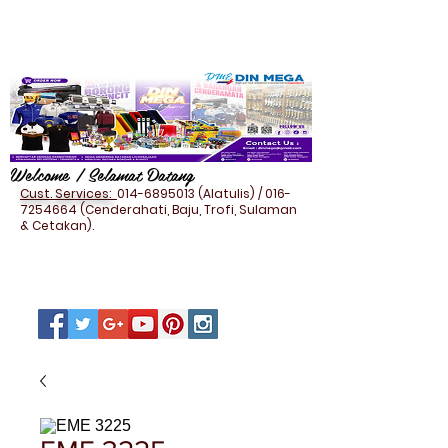
Welcome / Selamat Datang
Cust. Services:
014-6895013
(Alatulis) /
016-
7254664
(Cenderahati, Baju, Trofi, Sulaman
& Cetakan).