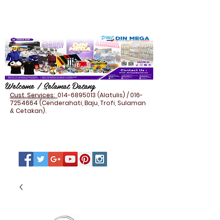
Welcome / Selamat Datang
Cust. Services:
014-6895013
(Alatulis) /
016-
7254664
(Cenderahati, Baju, Trofi, Sulaman
& Cetakan).