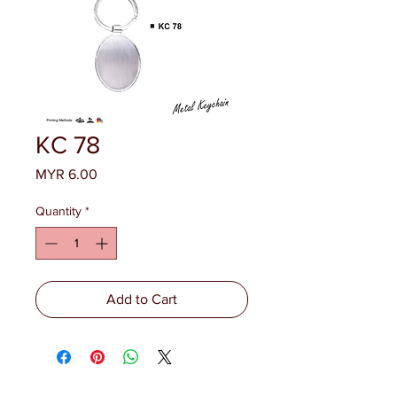
KC 78
Price
MYR 6.00
Quantity
*
Add to Cart