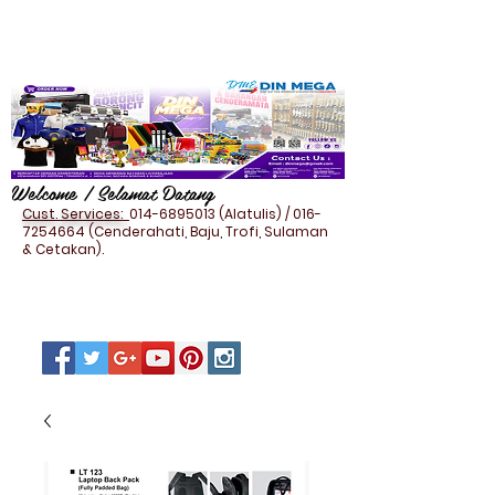
Welcome / Selamat Datang
Cust. Services:
014-6895013
(Alatulis) /
016-
7254664
(Cenderahati, Baju, Trofi, Sulaman
& Cetakan).