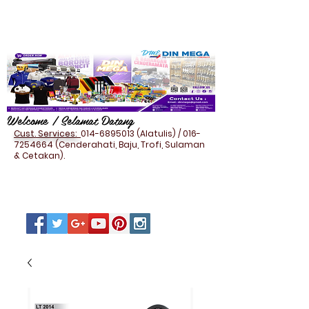
Welcome / Selamat Datang
Cust. Services:
014-6895013
(Alatulis) /
016-
7254664
(Cenderahati, Baju, Trofi, Sulaman
& Cetakan).