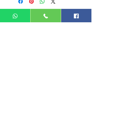
DIN MEGA ENTERPRISE (TR
0092974
-A)
Lot 3756, HSM 2614 Pengadang Akar
Jalan Sultan Omar
21100 Kuala Terengganu
Terengganu
Malaysia
Tel.: 09
-660 1115/09-631 9786
Fax:
09-628 5558
DIN BROTHERS SDN BHD.
16A Jalan Kota
20000 Kuala Terengganu,
Terengganu
Malaysia
Tel:
09-6319786
/09-6239413