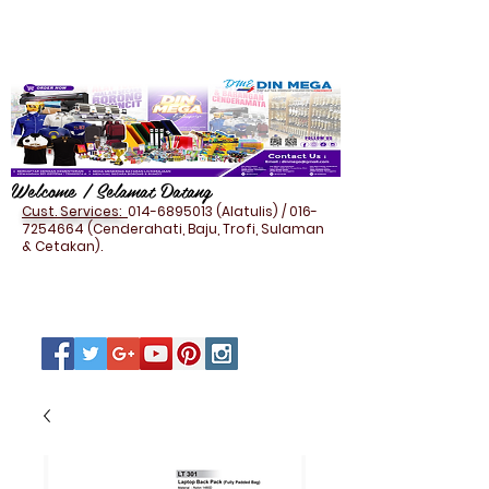
Welcome / Selamat Datang
Cust. Services:
014-6895013
(Alatulis) /
016-
7254664
(Cenderahati, Baju, Trofi, Sulaman
& Cetakan).