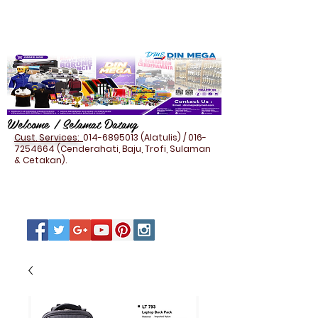
Welcome / Selamat Datang
Cust. Services:
014-6895013
(Alatulis) /
016-
7254664
(Cenderahati, Baju, Trofi, Sulaman
& Cetakan).