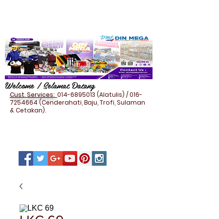
Welcome / Selamat Datang
Cust. Services:
014-6895013
(Alatulis) /
016-
7254664
(Cenderahati, Baju, Trofi, Sulaman
& Cetakan).