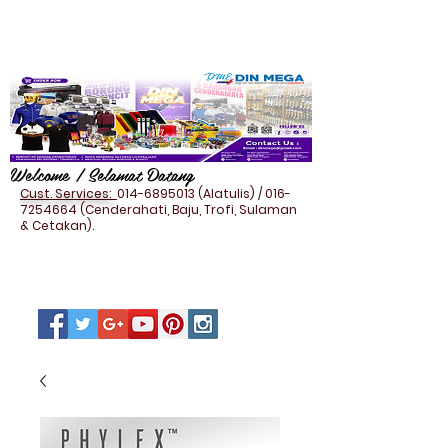
Welcome / Selamat Datang
Cust. Services:
014-6895013
(Alatulis) /
016-
7254664
(Cenderahati, Baju, Trofi, Sulaman
& Cetakan).