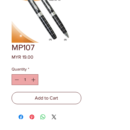
MP107
Price
MYR 19.00
Quantity
*
Add to Cart