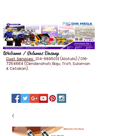
Welcome / Selamat Datang
Cust. Services:
014-6895013
(Alatulis) /
016-
7254664
(Cenderahati, Baju, Trofi, Sulaman
& Cetakan).