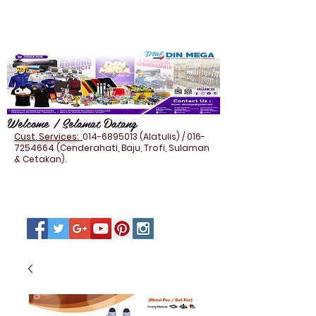
Welcome / Selamat Datang
Cust. Services:
014-6895013
(Alatulis) /
016-
7254664
(Cenderahati, Baju, Trofi, Sulaman
& Cetakan).