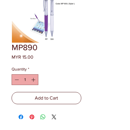
MP890
Price
MYR 15.00
Quantity
*
Add to Cart