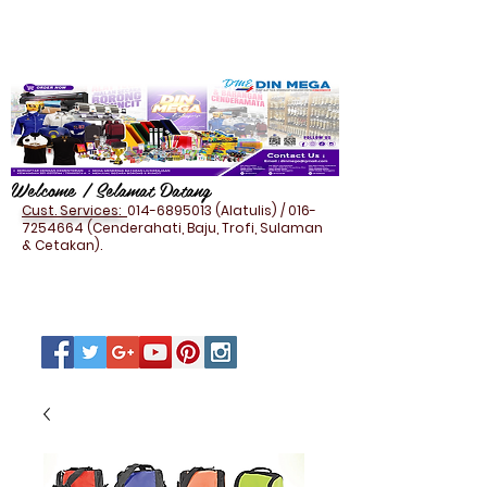
Welcome / Selamat Datang
Cust. Services:
014-6895013
(Alatulis) /
016-
7254664
(Cenderahati, Baju, Trofi, Sulaman
& Cetakan).