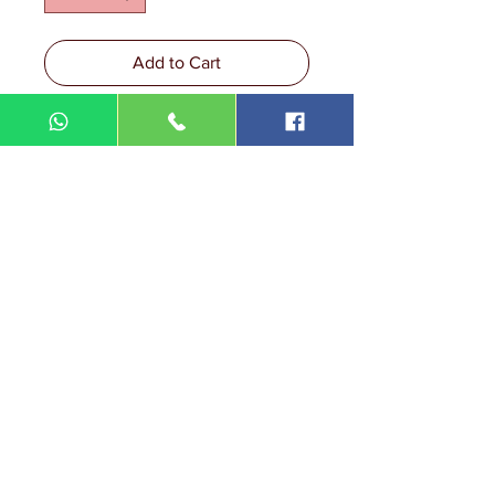
Add to Cart
DIN MEGA ENTERPRISE (TR
0092974
-A)
Lot 3756, HSM 2614 Pengadang Akar
Jalan Sultan Omar
21100 Kuala Terengganu
Terengganu
Malaysia
Tel.: 09
-660 1115/09-631 9786
Fax:
09-628 5558
DIN BROTHERS SDN BHD.
16A Jalan Kota
20000 Kuala Terengganu,
Terengganu