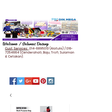
Welcome / Selamat Datang
Cust. Services:
014-6895013
(Alatulis) /
016-
7254664
(Cenderahati, Baju, Trofi, Sulaman
& Cetakan).