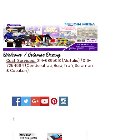
Welcome / Selamat Datang
Cust. Services:
014-6895013
(Alatulis) /
016-
7254664
(Cenderahati, Baju, Trofi, Sulaman
& Cetakan).