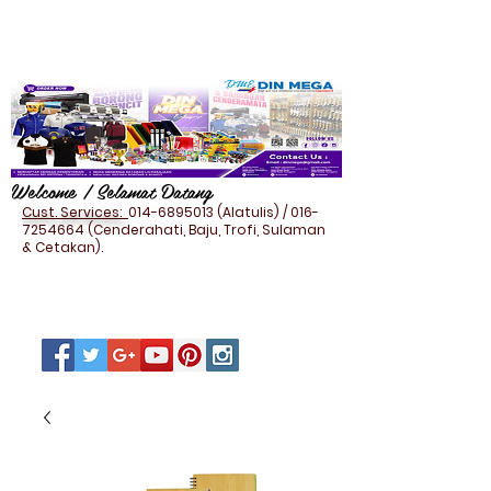
Welcome / Selamat Datang
Cust. Services:
014-6895013
(Alatulis) /
016-
7254664
(Cenderahati, Baju, Trofi, Sulaman
& Cetakan).