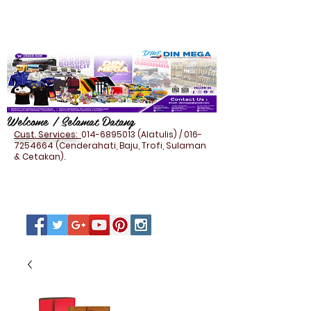
Welcome / Selamat Datang
Cust. Services:
014-6895013
(Alatulis) /
016-
7254664
(Cenderahati, Baju, Trofi, Sulaman
& Cetakan).