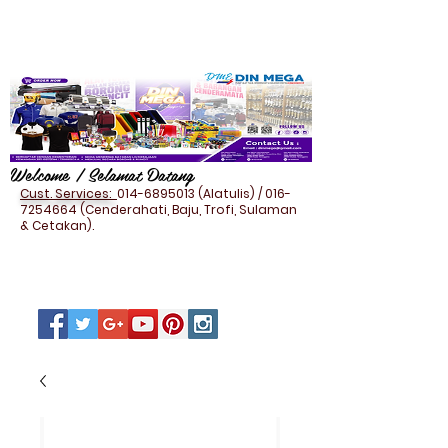
Welcome / Selamat Datang
Cust. Services:
014-6895013
(Alatulis) /
016-
7254664
(Cenderahati, Baju, Trofi, Sulaman
& Cetakan).