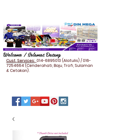
Welcome / Selamat Datang
Cust. Services:
014-6895013
(Alatulis) /
016-
7254664
(Cenderahati, Baju, Trofi, Sulaman
& Cetakan).