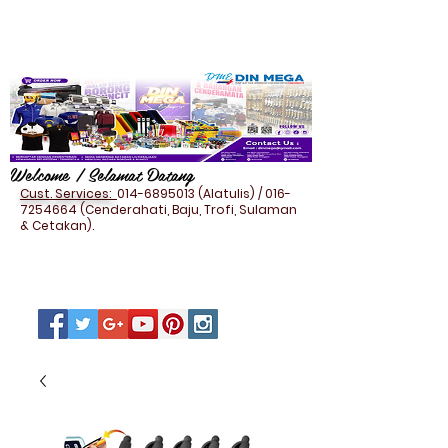
Welcome / Selamat Datang
Cust. Services:
014-6895013
(Alatulis) /
016-
7254664
(Cenderahati, Baju, Trofi, Sulaman
& Cetakan).