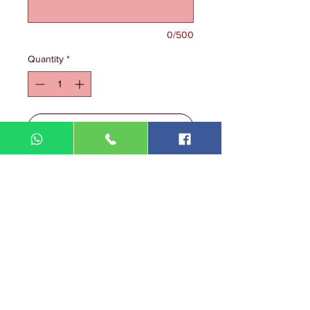
0/500
Quantity
*
Add to Cart
DIN MEGA ENTERPRISE (TR
0092974
-A)
Lot 3756, HSM 2614 Pengadang Akar
Jalan Sultan Omar
21100 Kuala Terengganu
Terengganu
Malaysia
Tel.: 09
-660 1115/09-631 9786
Fax:
09-628 5558