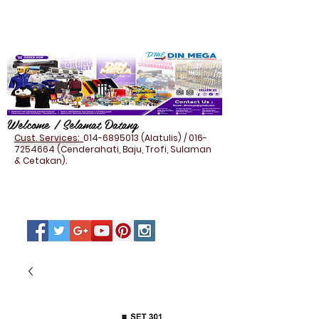
Welcome / Selamat Datang
Cust. Services:
014-6895013
(Alatulis) /
016-
7254664
(Cenderahati, Baju, Trofi, Sulaman
& Cetakan).