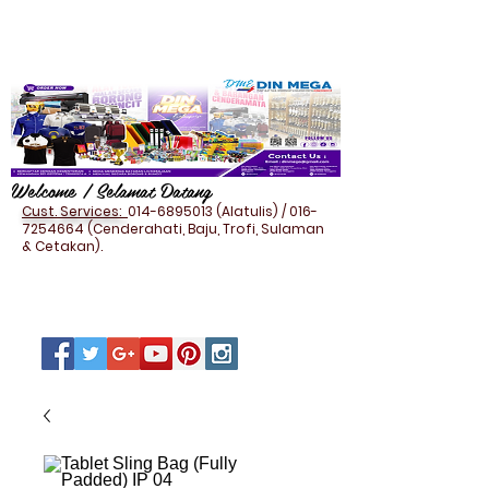
Welcome / Selamat Datang
Cust. Services:
014-6895013
(Alatulis) /
016-
7254664
(Cenderahati, Baju, Trofi, Sulaman
& Cetakan).