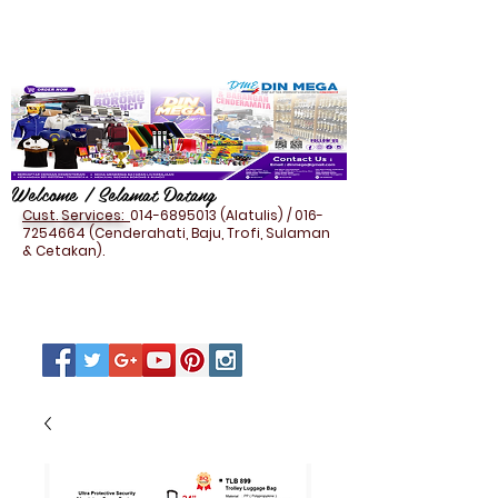
Welcome / Selamat Datang
Cust. Services:
014-6895013
(Alatulis) /
016-
7254664
(Cenderahati, Baju, Trofi, Sulaman
& Cetakan).