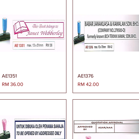
Paparan Segera
Paparan Segera
AE1351
AE1376
Harga
Harga
RM 36.00
RM 42.00