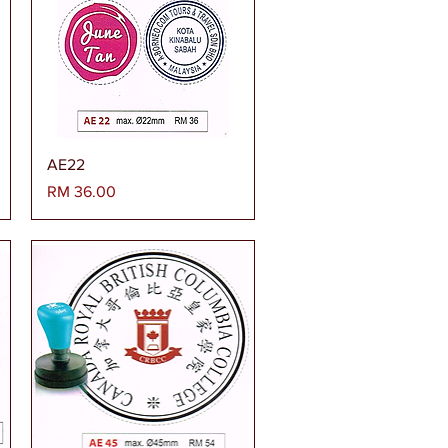
Paparan Segera
AE22
Harga
RM 36.00