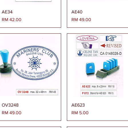
Paparan Segera
Paparan Segera
AE34
AE40
Harga
Harga
RM 42.00
RM 49.00
Paparan Segera
Paparan Segera
OV3248
AE623
Harga
Harga
RM 49.00
RM 5.00