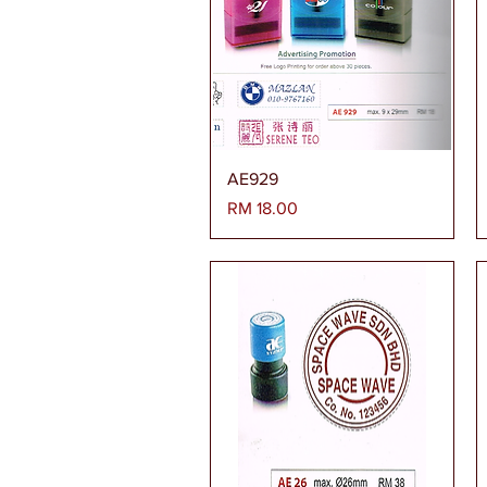
Paparan Segera
AE929
Harga
RM 18.00