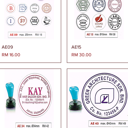
Paparan Segera
Paparan Segera
AE09
AE15
Harga
Harga
RM 16.00
RM 30.00