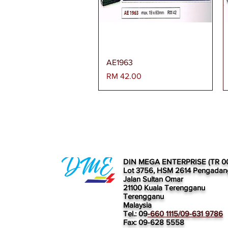
Paparan Segera
AE1963
Harga
RM 42.00
DIN MEGA ENTERPRISE (TR 0
Lot 3756, HSM 2614 Pengadan
Jalan Sultan Omar
21100 Kuala Terengganu
Terengganu
Malaysia
Tel.: 09
-660 1115/09-631 9786
Fax: 09-628 5558