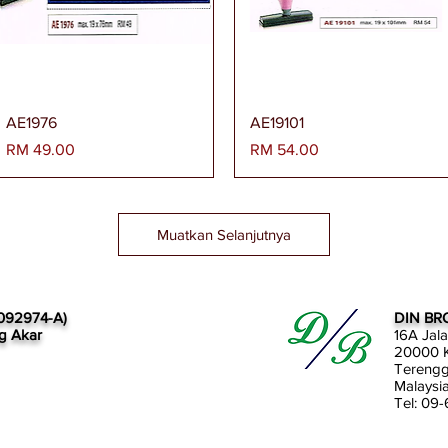
Paparan Segera
Paparan Segera
AE1976
AE19101
Harga
Harga
RM 49.00
RM 54.00
Muatkan Selanjutnya
092974-A)
DIN BR
g Akar
16A Jal
20000 K
Tereng
Malaysi
Tel: 09