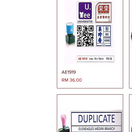
Paparan Segera
AE1919
Harga
RM 36.00