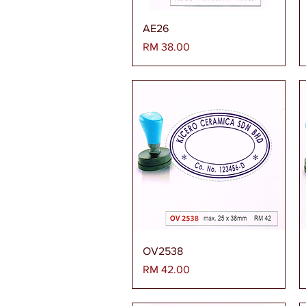
Paparan Segera
AE26
Harga
RM 38.00
Paparan Segera
OV2538
Harga
RM 42.00