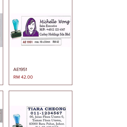
Paparan Segera
AE1951
Harga
RM 42.00