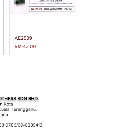
Paparan Segera
AE2539
Harga
RM 42.00
OTHERS SDN BHD.
an Kota
uala Terengganu,
ganu
a
-6319786/09-6239413