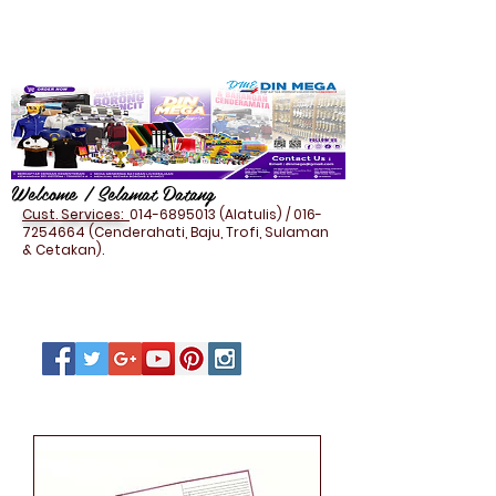
Welcome / Selamat Datang
Cust. Services:
014-6895013
(Alatulis) /
016-
7254664
(Cenderahati, Baju, Trofi, Sulaman
& Cetakan).