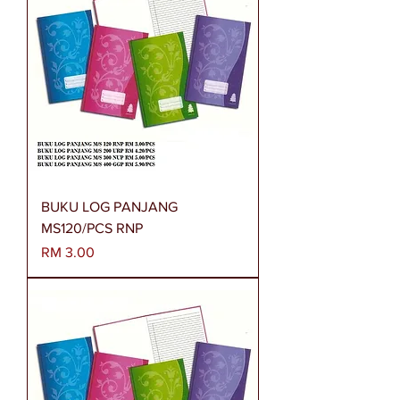
BUKU LOG PANJANG
MS120/PCS RNP
Harga
RM 3.00