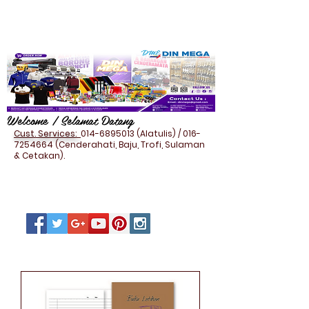
Welcome / Selamat Datang
Cust. Services:
014-6895013
(Alatulis) /
016-
7254664
(Cenderahati, Baju, Trofi, Sulaman
& Cetakan).