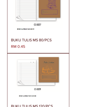
BUKU TULIS MS 80/PCS
Harga
RM 0.45
BUKU TULIS MS 120/PCS