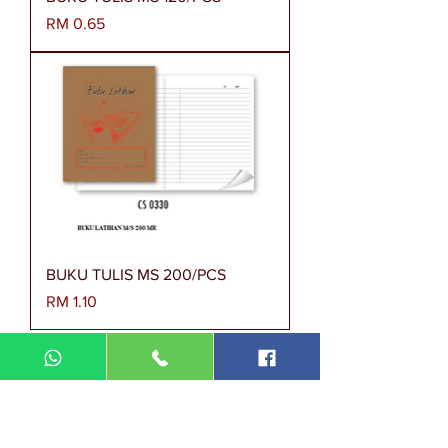
Harga
RM 0.65
BUKU TULIS MS 200/PCS
Harga
RM 1.10
BUKU TULIS