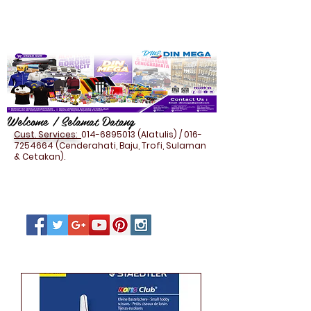
Welcome / Selamat Datang
Cust. Services:
014-6895013
(Alatulis) /
016-
7254664
(Cenderahati, Baju, Trofi, Sulaman
& Cetakan).