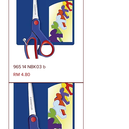
965 14 NBK03 b
Harga
RM 4.80