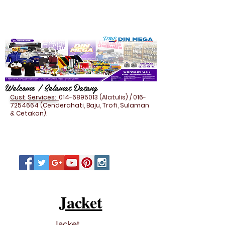
Welcome / Selamat Datang
Cust. Services:
014-6895013
(Alatulis) /
016-
7254664
(Cenderahati, Baju, Trofi, Sulaman
& Cetakan).
Jacket
Jacket