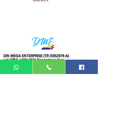
DIN MEGA ENTERPRISE (TR
0092974
-A)
Lot 3756, HSM 2614 Pengadang Akar
Jalan Sultan Omar
21100 Kuala Terengganu
Terengganu
Malaysia
Tel.: 09
-660 1115/09-631 9786
Fax:
09-628 5558
DIN BROTHERS SDN BHD.
16A Jalan Kota
20000 Kuala Terengganu,
Terengganu
Malaysia
Tel:
09-6319786
/09-6239413