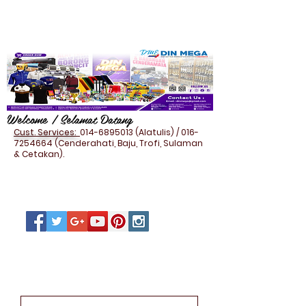
Welcome / Selamat Datang
Cust. Services:
014-6895013
(Alatulis) /
016-
7254664
(Cenderahati, Baju, Trofi, Sulaman
& Cetakan).
JUTE BAG