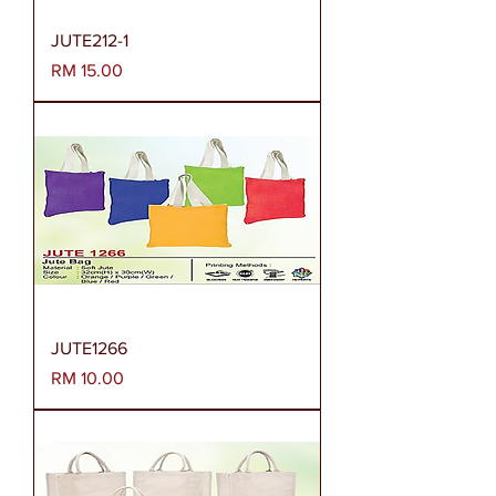
JUTE212-1
Harga
RM 15.00
JUTE1266
Harga
RM 10.00