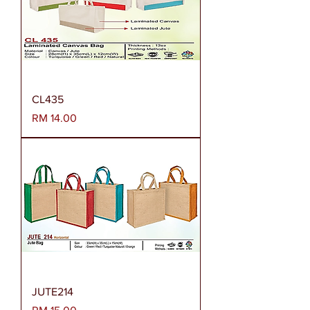
CL435
Harga
RM 14.00
JUTE214
Harga