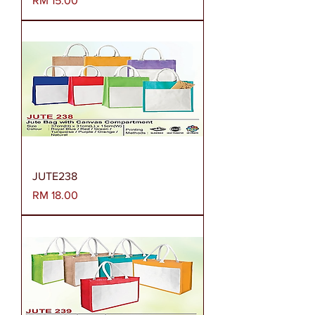
RM 15.00
JUTE238
Harga
RM 18.00